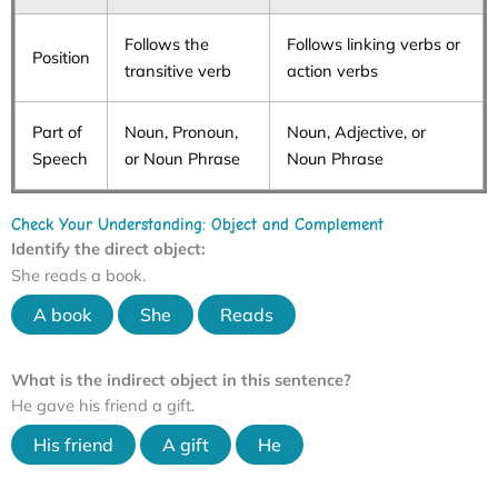
Follows the
Follows linking verbs or
Position
transitive verb
action verbs
Part of
Noun, Pronoun,
Noun, Adjective, or
Speech
or Noun Phrase
Noun Phrase
Check Your Understanding: Object and Complement
Identify the direct object:
She reads a book.
A book
She
Reads
What is the indirect object in this sentence?
He gave his friend a gift.
His friend
A gift
He