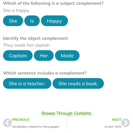
Which of the following is a subject complement?
She is happy.
She
Is
Happy
Identify the object complement:
They made her captain.
Captain
Her
Made
Which sentence includes a complement?
She is a teacher.
She reads a book.
Browse Through Contents:
Prev
Ne
PREVIOUS
NEXT
Vocabulary related to Newspaper
Action Verb