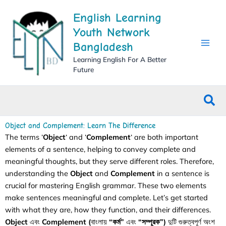
Skip
English Learning
to
content
Youth Network
Bangladesh
Learning English For A Better
Future
Sea
Object and Complement: Learn The Difference
The terms ‘
Object
‘ and ‘
Complement
‘ are both important
elements of a sentence, helping to convey complete and
meaningful thoughts, but they serve different roles. Therefore,
understanding the
Object
and
Complement
in a sentence is
crucial for mastering English grammar. These two elements
make sentences meaningful and complete. Let’s get started
with what they are, how they function, and their differences.
Object
এবং
Complement (
বাংলায়
“কর্ম”
এবং
“সম্পূরক”)
দুটি গুরুত্বপূর্ণ অংশ