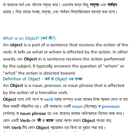
যা বাক্যের অর্থ এবং গঠনকে সমৃদ্ধ করে। এগুলোর মধ্যে কিছু
সাদৃশ্য
এবং
পার্থক্য
রয়েছে। নিচে তাদের সংজ্ঞা, সাদৃশ্য, এবং পার্থক্য বিস্তারিতভাবে ব্যাখ্যা করা হলো।
What is an Object? (কর্ম কী?)
An
object
is a part of a sentence that receives the action of the
verb. It tells us
what
or
whom
is affected by the action. In other
words, an
Object
in a sentence receives the action performed
by the subject. It typically answers the question of “whom” or
“what” the action is directed toward.
Definition of Object - কর্ম বা Object এর সংজ্ঞা
An
Object
is a noun, pronoun, or noun phrase that is affected
by the action of a transitive verb.
Object
হলো সেই অংশ যা
verb
দ্বারা সম্পন্ন হওয়া কাজের উপর প্রভাব ফেলে বা যার
দিকে কাজটি পরিচালিত হয়। এটি সাধারণত একটি
noun
(বিশেষ্য) বা
pronoun
(সর্বনাম) বা
noun phrase
হয় এবং বাক্যের কাজের অভিগ্রাহক হিসেবে কাজ করে।
কোন একটি
Verb
-কে ‘
কী
বা
কাকে
’ দ্বারা প্রশ্ন করলে
Object
পাওয়া যায়;
অর্থাৎ
Verb
টির কোন
Object
প্রয়োজন হবে কিনা তা বুঝতে পারা যায়।