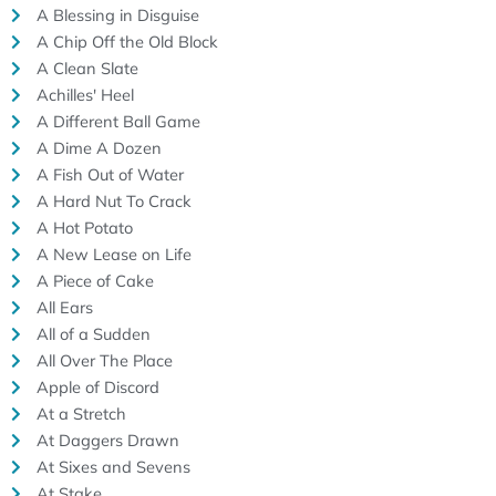
A Blessing in Disguise
A Chip Off the Old Block
A Clean Slate
Achilles' Heel
A Different Ball Game
A Dime A Dozen
A Fish Out of Water
A Hard Nut To Crack
A Hot Potato
A New Lease on Life
A Piece of Cake
All Ears
All of a Sudden
All Over The Place
Apple of Discord
At a Stretch
At Daggers Drawn
At Sixes and Sevens
At Stake