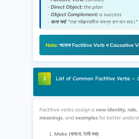
-
Direct Object:
the plan
-
Object Complement:
a success
-
বাংলা অর্থ:
"তারা পরিকল্পনাটিকে সাফল্য বলে মনে করে।"
Note:
অনেকে
Factitive Verb
ও
Causative V
3
List of Common Factitive Verbs – ক
Factitive verbs assign a
new identity, role,
meanings
, and
examples
for better unders
Make (বানানো, তৈরি করা)