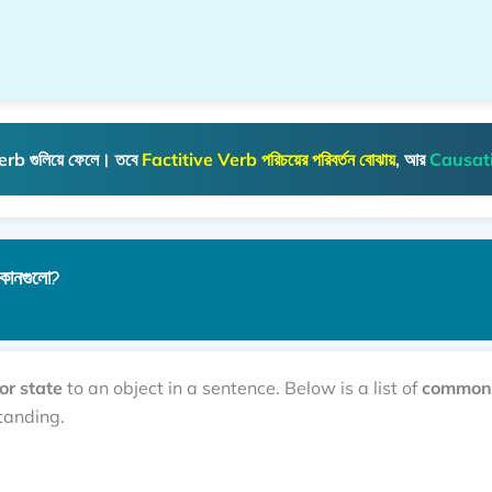
erb
গুলিয়ে ফেলে। তবে
Factitive Verb
পরিচয়ের পরিবর্তন
বোঝায়
, আর
Causat
োনগুলো?
 or state
to an object in a sentence. Below is a list of
commonly
tanding.