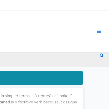
Sea
In simpler terms, it “creates” or “makes”
amed
is a factitive verb because it assigns