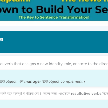
ঞা
al verb that assigns a new identity, role, or state to the di
লো object, এবং
manager
হলো object complement।
কটি নতুন অবস্থা বা পরিচয় দেয়। অনেক সময়, এগুলোকে
resultative verbs
হিসে