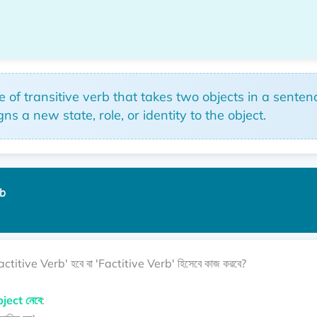
pe of transitive verb that takes two objects in a sent
a new state, role, or identity to the object.
b
 'Factitive Verb' হবে বা 'Factitive Verb' হিসেবে কাজ করবে?
bject নেবে
: