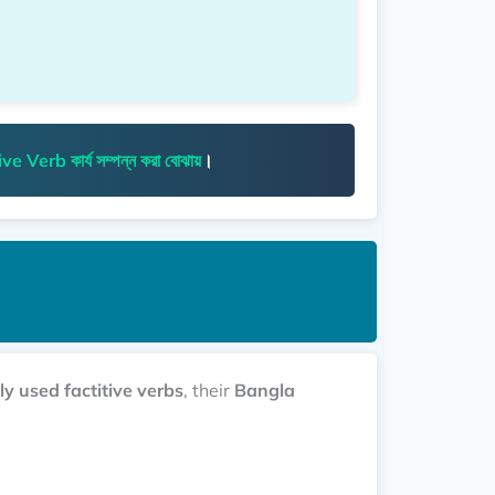
ive Verb
কার্য সম্পন্ন করা
বোঝায়
।
 used factitive verbs
, their
Bangla