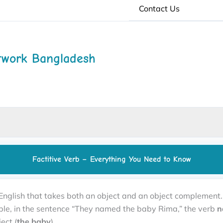
Contact Us
twork Bangladesh
Factitive Verb – Everything You Need to Know
 English that takes both an object and an object complement. 
le, in the sentence “They named the baby Rima,” the verb
n
ect (
the baby
).