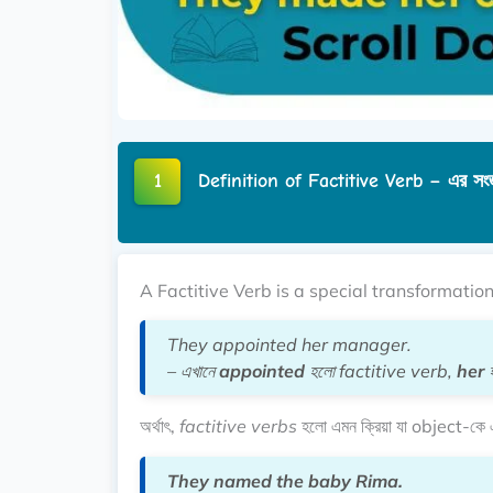
1
Definition of Factitive Verb – এর সংজ্
A Factitive Verb is a special transformation
They appointed her manager.
– এখানে
appointed
হলো factitive verb,
her
হ
অর্থাৎ,
factitive verbs
হলো এমন ক্রিয়া যা object-কে এ
They named the baby Rima.