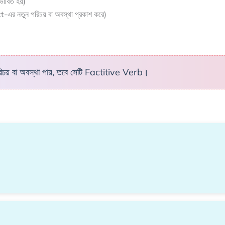
্রভাবিত হয়)
এর নতুন পরিচয় বা অবস্থা প্রকাশ করে)
চয় বা অবস্থা পায়, তবে সেটি Factitive Verb।