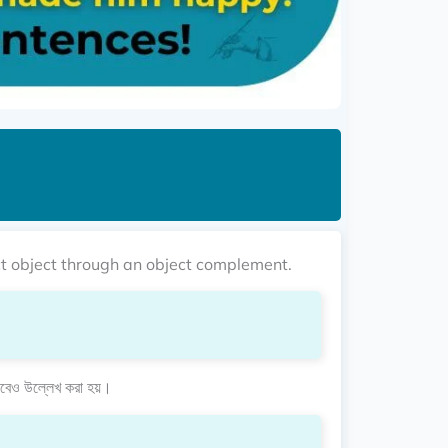
rect object through an object complement.
বেও উল্লেখ করা হয়।