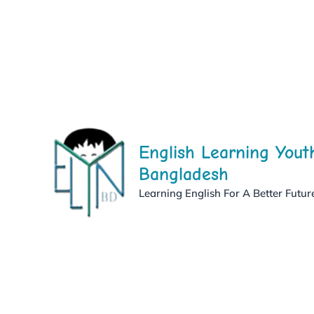
Skip
to
content
English Learning Yout
Bangladesh
Learning English For A Better Futur