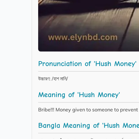
Pronunciation of 'Hush Money'
উচ্চারণ: /হাশ মানি/
Meaning of 'Hush Money'
Bribe!!! Money given to someone to prevent
Bangla Meaning of 'Hush Mone