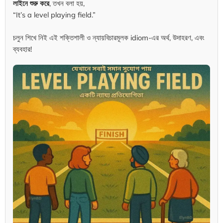
লাইনে শুরু করে
, তখন বলা হয়,
“It’s a level playing field.”
চলুন শিখে নিই এই শক্তিশালী ও ন্যায়বিচারমূলক idiom-এর অর্থ, উদাহরণ, এবং
ব্যবহার!