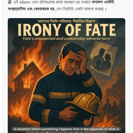
📘 এই idiom এমন ঘটনাগুলোর জন্য ব্যবহৃত হয় যেখানে
ফলাফল এতটাই
অপ্রত্যাশিত এবং বেদনাদায়ক হয়
, যেন নিয়তিই একটা তামাশা করেছে।