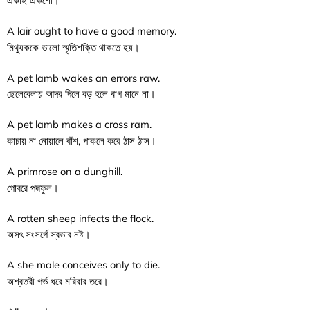
একাই একশো।
A lair ought to have a good memory.
মিথ্যুককে ভালো স্মৃতিশক্তি থাকতে হয়।
A pet lamb wakes an errors raw.
ছেলেবেলায় আদর দিলে বড় হলে বাগ মানে না।
A pet lamb makes a cross ram.
কাচায় না নোয়ালে বাঁশ, পাকলে করে ঠাস ঠাস।
A primrose on a dunghill.
গোবরে পদ্মফুল।
A rotten sheep infects the flock.
অসৎ সংসর্গে স্বভাব নষ্ট।
A she male conceives only to die.
অশ্বতরী গর্ভ ধরে মরিবার তরে।