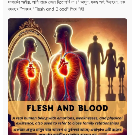
সম্পর্কের আত্মীয়, আমি তাকে ফেলে দিতে পারি না।" আসুন, সহজ অর্থ, উদাহরণ, এবং
ব্যবহার টিপসসহ "Flesh and Blood" শিখে নিই!