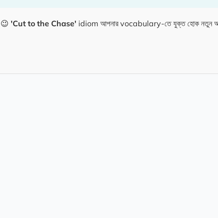
ি! 😉
'Cut to the Chase'
idiom আপনার vocabulary-তে যুক্ত হোক নতুন আত্ম