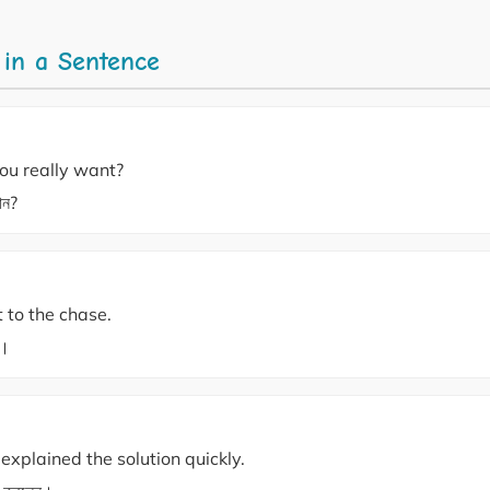
 in a Sentence
ou really want?
ান?
 to the chase.
ন।
xplained the solution quickly.