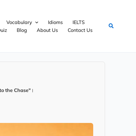
Vocabulary
Idioms
IELTS
Search
uiz
Blog
About Us
Contact Us
to the Chase"
।