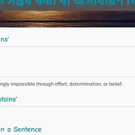
ns'
ngly impossible through effort, determination, or belief.
tains'
in a Sentence