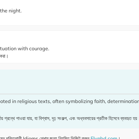
the night.
ituation with courage.
া করা।
ted in religious texts, often symbolizing faith, determinati
ে পাওয়া যায়, যা বিশ্বাস, দৃঢ় সংকল্প, এবং অধ্যবসায়ের প্রতীক হিসেবে ব্যবহৃত হয়
এমন শক্তিশালী Idioms শেখার জন্য নিয়মিত ভিজিট করুন
Elynbd.com
।