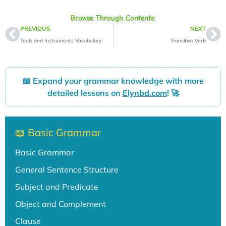
Browse Through Contents:
Prev
Ne
PREVIOUS
NEXT
Tools and Instruments Vocabulary
Transitive Verb
📖
Expand your grammar knowledge with more
detailed lessons on
Elynbd.com
! 🚀
📖 Basic Grammar
Basic Grammar
General Sentence Structure
Subject and Predicate
Object and Complement
Clause