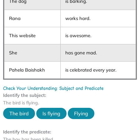
The dog
is barking.
Rana
works hard.
This website
is awesome.
She
has gone mad.
Pahela Baishakh
is celebrated every year.
Check Your Understanding: Subject and Predicate
Identify the subject:
The bird is flying.
The bird
Is flying
Flying
Identify the predicate:
The boy has been killed.