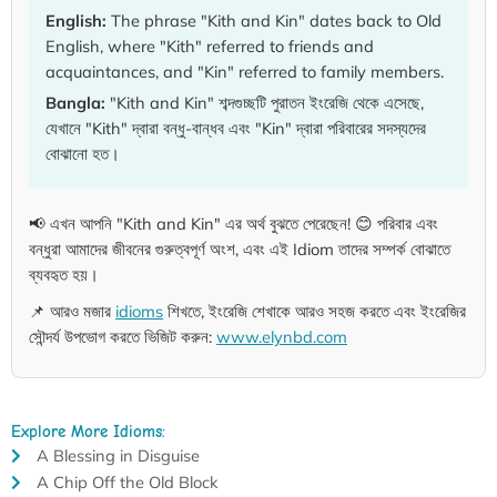
English:
The phrase "Kith and Kin" dates back to Old
English, where "Kith" referred to friends and
acquaintances, and "Kin" referred to family members.
Bangla:
"Kith and Kin" শব্দগুচ্ছটি পুরাতন ইংরেজি থেকে এসেছে,
যেখানে "Kith" দ্বারা বন্ধু-বান্ধব এবং "Kin" দ্বারা পরিবারের সদস্যদের
বোঝানো হত।
📢 এখন আপনি "Kith and Kin" এর অর্থ বুঝতে পেরেছেন! 😊 পরিবার এবং
বন্ধুরা আমাদের জীবনের গুরুত্বপূর্ণ অংশ, এবং এই Idiom তাদের সম্পর্ক বোঝাতে
ব্যবহৃত হয়।
📌 আরও মজার
idioms
শিখতে, ইংরেজি শেখাকে আরও সহজ করতে এবং ইংরেজির
সৌন্দর্য উপভোগ করতে ভিজিট করুন:
www.elynbd.com
Explore More Idioms:
A Blessing in Disguise
A Chip Off the Old Block