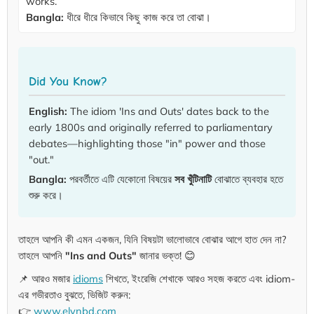
works.
Bangla:
ধীরে ধীরে কিভাবে কিছু কাজ করে তা বোঝা।
Did You Know?
English:
The idiom 'Ins and Outs' dates back to the
early 1800s and originally referred to parliamentary
debates—highlighting those "in" power and those
"out."
Bangla:
পরবর্তীতে এটি যেকোনো বিষয়ের
সব খুঁটিনাটি
বোঝাতে ব্যবহার হতে
শুরু করে।
তাহলে আপনি কী এমন একজন, যিনি বিষয়টা ভালোভাবে বোঝার আগে হাত দেন না?
তাহলে আপনি
"Ins and Outs"
জানার ভক্ত! 😊
📌 আরও মজার
idioms
শিখতে, ইংরেজি শেখাকে আরও সহজ করতে এবং idiom-
এর গভীরতাও বুঝতে, ভিজিট করুন:
👉
www.elynbd.com