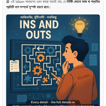
📘 এই Idiom সাধারণত এমন কারো সাথেই যায়, যে
নির্দিষ্ট কোনো কাজ বা পদ্ধতির
প্রতিটি ধাপ সম্পর্কে সুস্পষ্ট ধারণা রাখে
।