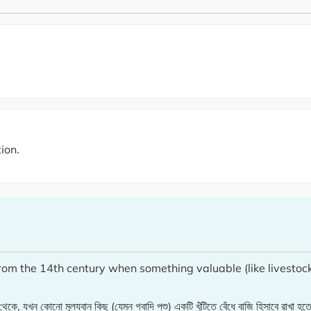
ion.
rom the 14th century when something valuable (like livestock
খন কোনো মূল্যবান কিছু (যেমন গবাদি পশু) একটি খুঁটিতে বেঁধে বাজি হিসাবে রাখা হ