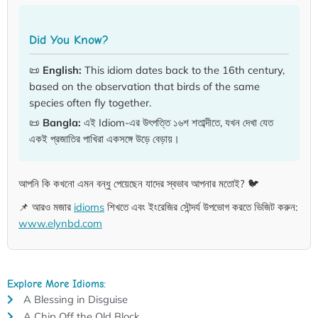
Did You Know?
📜
English:
This idiom dates back to the 16th century,
based on the observation that birds of the same
species often fly together.
📜
Bangla:
এই Idiom-এর উৎপত্তি ১৬শ শতাব্দীতে, যখন দেখা যেত
একই প্রজাতির পাখিরা একসঙ্গে উড়ে বেড়ায়।
আপনি কি কখনো এমন বন্ধু পেয়েছেন যাদের স্বভাব আপনার মতোই? 🐦
📌 আরও মজার
idioms
শিখতে এবং ইংরেজির সৌন্দর্য উপভোগ করতে ভিজিট করুন:
www.elynbd.com
Explore More Idioms:
A Blessing in Disguise
A Chip Off the Old Block