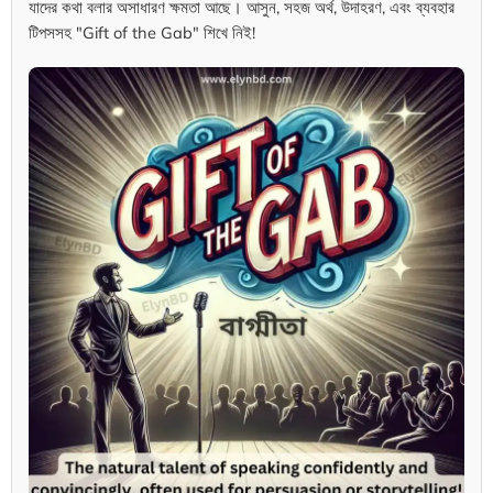
যাদের কথা বলার অসাধারণ ক্ষমতা আছে। আসুন, সহজ অর্থ, উদাহরণ, এবং ব্যবহার
টিপসসহ "Gift of the Gab" শিখে নিই!