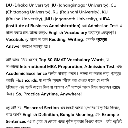
DU
(Dhaka University),
JU
(Jahangirnagar University),
CU
(Chittagong University),
RU
(Rajshahi University),
KU
(Khulna University),
JNU
(Jagannath University), বা
IBA
(Institute of Business Administration)
-এর
Admission Test
-এ
ভালো করতে চান, তাদের জন্যও
English Vocabulary
অত্যন্ত গুরুত্বপূর্ণ।
Vocabulary
ভালো না হলে
Reading, Writing
, এমনকি
প্রশ্নের
Answer
করতেও সমস্যা হয়।
তাই আমরা নিয়ে এসেছি
Top 30 GMAT Vocabulary Words
, যা
আপনাদের
International MBA Preparation
,
Admission Test
, এবং
Academic Excellence
অর্জনে সাহায্য করবে। আমরা আপনাদের জন্য প্রস্তুত
করেছি
Flashcards
, যা আপনি প্রথমে পরীক্ষা করে দেখতে পারেন যে আপনি
ইতিমধ্যে এই শব্দটি জানেন কিনা বা আপনার এটি সম্পর্কে আরও বিশদ প্রয়োজন রয়েছে
কিনা।
So, Practice Anytime, Anywhere!
শুধু তাই নয়,
Flashcard Section
-এর নিচেই আমরা শব্দগুলির বিস্তারিত দিয়েছি,
যাতে আপনি
English Definition
,
Bangla Meaning
, এবং
Example
Sentences
এর মাধ্যমে যে কোনো শব্দের পূর্ণাঙ্গ ব্যবহার শিখতে পারেন। তাই প্রতিটি