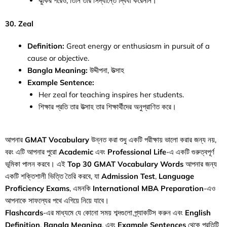
ঝুঁকির পরেও, তিনি তার সিদ্ধান্তে দ্বিধা করেননি।
30. Zeal
Definition:
Great energy or enthusiasm in pursuit of a
cause or objective.
Bangla Meaning:
উদ্দীপনা, উত্সাহ
Example Sentence:
Her zeal for teaching inspires her students.
শিক্ষার প্রতি তার উত্সাহ তার শিক্ষার্থীদের অনুপ্রাণিত করে।
আপনার
GMAT Vocabulary
উন্নত করা শুধু একটি পরীক্ষায় ভালো করার জন্য নয়,
বরং এটি আপনার পুরো
Academic
এবং
Professional Life
-এ একটি গুরুত্বপূর্ণ
ভূমিকা পালন করবে। এই
Top 30 GMAT Vocabulary Words
আপনার জন্য
একটি শক্তিশালী ভিত্তি তৈরি করবে, যা
Admission Test
,
Language
Proficiency Exams
, এমনকি
International MBA Preparation
-এও
আপনাকে সাফল্যের পথে এগিয়ে নিয়ে যাবে।
Flashcards
-এর মাধ্যমে যে কোনো সময় শব্দগুলো প্র্যাকটিস করুন এবং
English
Definition
,
Bangla Meaning
, এবং
Example Sentences
থেকে প্রতিটি