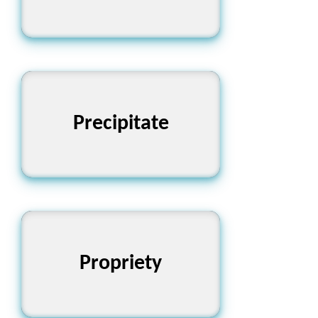
ত্বরান্বিত করা, অবিলম্বে ঘটানো
Precipitate
শালীনতা, উপযুক্ততা
Propriety