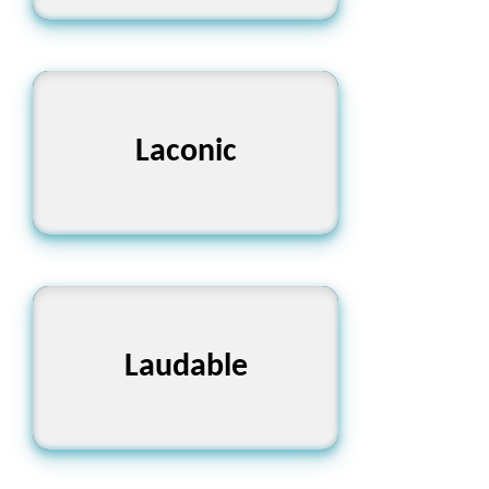
স্বল্পভাষী, মিতভাষী
Laconic
প্রশংসনীয়, প্রশংসাযোগ্য
Laudable