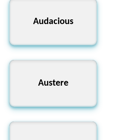
Audacious
সাহসী, দুঃসাহসী
কঠোর, সংযমী
Austere