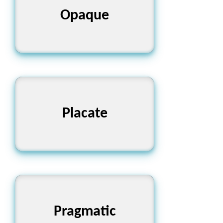
অস্বচ্ছ, অপরিষ্কার
Opaque
শান্ত করা, প্রশমিত করা
Placate
বাস্তববাদী, বাস্তবসম্মত
Pragmatic