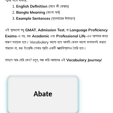
শব্দের সাথে থাকছে:
English Definition
(মানে কী বোঝায়)
Bangla Meaning
(বাংলা অর্থ)
Example Sentences
(ব্যবহারের উদাহরণ)
এই শব্দগুলো শুধু
GMAT
,
Admission Test
, বা
Language Proficiency
Exams
-এ নয়, বরং
Academic
এবং
Professional Life
-এও আপনার জন্য
দারুণ সহায়ক হবে। Vocabulary ভালো হলে আপনি কেবল ভালো ফলাফলই করতে
পারবেন না, বরং ইংরেজি শেখার প্রতি একটি আত্মবিশ্বাসও তৈরি হবে।
তাহলে আর দেরি কেন? চলুন, শুরু করি আমাদের এই
Vocabulary Journey
!
কমানো, হ্রাস করা
Abate