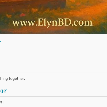
'
thing together.
ge'
করে।