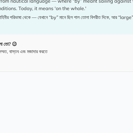
from nautical language — where “by” meant sailing against 
onditions. Today, it means 'on the whole.'
র পরিভাষা থেকে — যেখানে “by” মানে ছিল পাল তোলা বিপরীত দিকে, আর “large” মা
।
লো তো? 😉
ম্মত, বাস্তব এবং মজাদার করতে