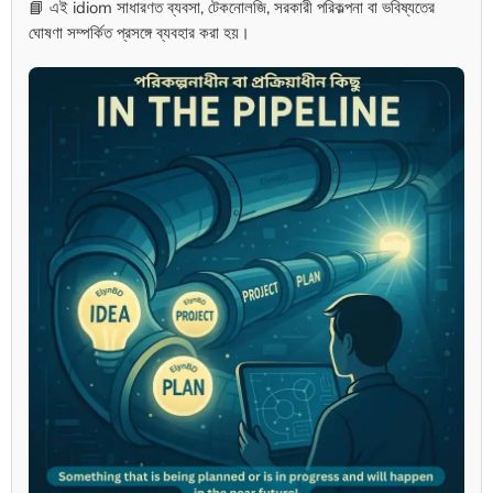
📘 এই idiom সাধারণত ব্যবসা, টেকনোলজি, সরকারী পরিকল্পনা বা ভবিষ্যতের
ঘোষণা সম্পর্কিত প্রসঙ্গে ব্যবহার করা হয়।