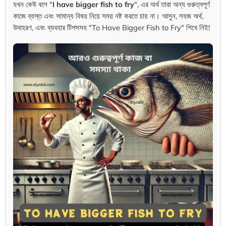
যখন কেউ বলে "
I have bigger fish to fry
", এর অর্থ তারা অন্য গুরুত্বপূর্ণ
কাজে ব্যস্ত এবং সামান্য বিষয় নিয়ে সময় নষ্ট করতে চায় না। আসুন, সহজ অর্থ,
উদাহরণ, এবং ব্যবহার টিপসসহ "To Have Bigger Fish to Fry" শিখে নিই!