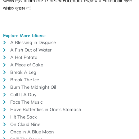
আপনার প্রিয় Idiom কোনটি? আমাদের Facebook পেইজ-এ ও Facebook গ্রুপে
জানাতে ভুলবেন না!
Explore More Idioms:
A Blessing in Disguise
A Fish Out of Water
A Hot Potato
A Piece of Cake
Break A Leg
Break The Ice
Burn The Midnight Oil
Call It A Day
Face The Music
Have Butterflies in One’s Stomach
Hit The Sack
On Cloud Nine
Once in A Blue Moon