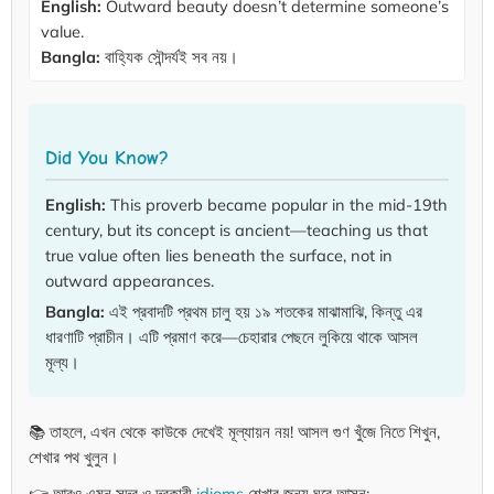
English:
Outward beauty doesn’t determine someone’s
value.
Bangla:
বাহ্যিক সৌন্দর্যই সব নয়।
Did You Know?
English:
This proverb became popular in the mid-19th
century, but its concept is ancient—teaching us that
true value often lies beneath the surface, not in
outward appearances.
Bangla:
এই প্রবাদটি প্রথম চালু হয় ১৯ শতকের মাঝামাঝি, কিন্তু এর
ধারণাটি প্রাচীন। এটি প্রমাণ করে—চেহারার পেছনে লুকিয়ে থাকে আসল
মূল্য।
📚 তাহলে, এখন থেকে কাউকে দেখেই মূল্যায়ন নয়! আসল গুণ খুঁজে নিতে শিখুন,
শেখার পথ খুলুন।
👉 আরও এমন সুন্দর ও দরকারী
idioms
শেখার জন্য ঘুরে আসুন: