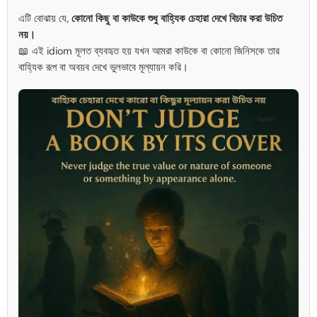
এটি বোঝায় যে,
কোনো কিছু বা কাউকে শুধু বাহ্যিক চেহারা দেখে বিচার করা উচিত
নয়।
📖 এই idiom মূলত ব্যবহৃত হয় যখন আমরা কাউকে বা কোনো জিনিসকে তার
বাহ্যিক রূপ বা অবয়ব দেখে ভুলভাবে মূল্যায়ন করি।