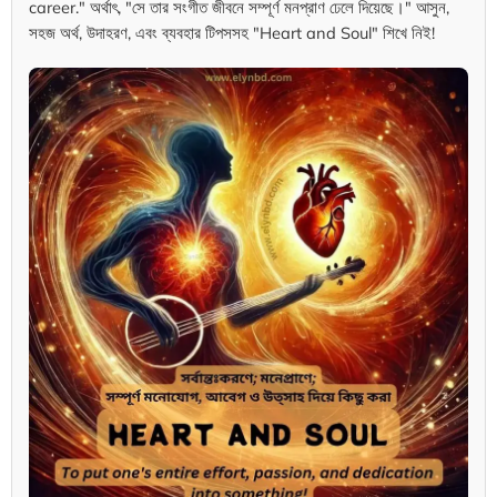
career." অর্থাৎ, "সে তার সংগীত জীবনে সম্পূর্ণ মনপ্রাণ ঢেলে দিয়েছে।" আসুন,
সহজ অর্থ, উদাহরণ, এবং ব্যবহার টিপসসহ "Heart and Soul" শিখে নিই!