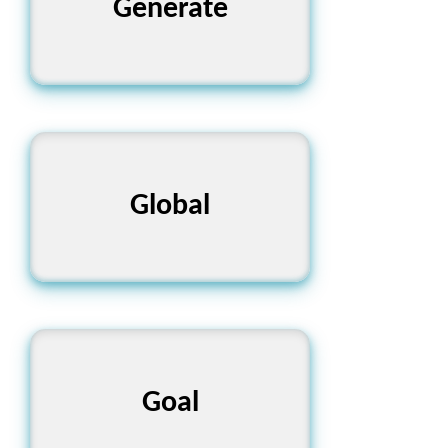
উৎপন্ন করা, সৃষ্টি করা
Generate
বৈশ্বিক, বিশ্বব্যাপী
Global
লক্ষ্য, উদ্দেশ্য
Goal