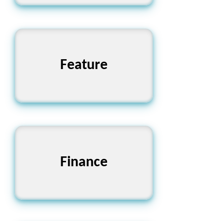
বৈশিষ্ট্য, লক্ষণ
Feature
অর্থায়ন, আর্থিক
Finance