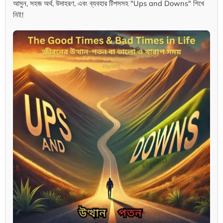
আসুন, সহজ অর্থ, উদাহরণ, এবং ব্যবহার টিপসসহ "Ups and Downs" শিখে
নিই!