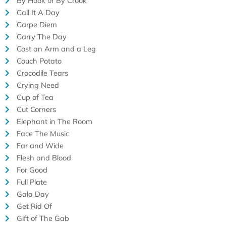
By Hook or By Crook
Call It A Day
Carpe Diem
Carry The Day
Cost an Arm and a Leg
Couch Potato
Crocodile Tears
Crying Need
Cup of Tea
Cut Corners
Elephant in The Room
Face The Music
Far and Wide
Flesh and Blood
For Good
Full Plate
Gala Day
Get Rid Of
Gift of The Gab