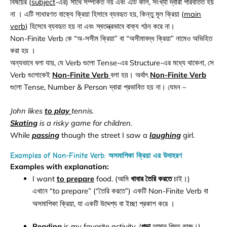
বিষয়ের (
subject
-এর) সাথে সম্পর্কিত নয় এবং এটি কাল, সংখ্যা দ্বারা পরিবর্তিত হয়
না । এটি সাধারণত বাক্যে ক্রিয়া হিসাবে ব্যবহৃত হয়, কিন্তু মূল ক্রিয়া (
main
verb
) হিসেবে ব্যবহৃত হয় না এবং স্বতন্ত্রভাবে বাক্য গঠন করে না।
Non-Finite Verb কে “অ-সসীম ক্রিয়া” বা “অসীমাবদ্ধ ক্রিয়া” নামেও অভিহিত
করা হয় ।
অন্যভাবে বলা যায়, যে Verb গুলো Tense-এর Structure-এর মধ্যে থাকেনা, সে
Verb গুলোকেই
Non-Finite Verb
বলা হয়। অর্থাৎ
Non-Finite Verb
গুলো Tense, Number & Person দ্বারা প্রভাবিত হয় না। যেমন –
John likes
to play
tennis.
Skating
is a risky game for children.
While
passing
though the street I saw a
laughing
girl.
Examples of Non-Finite Verb: অসমাপিকা ক্রিয়া এর উদাহরণ
Examples with explanation:
I want
to prepare
food. (আমি
খাবার তৈরি করতে
চাই।)
এখানে “to prepare” (“তৈরি করতে”) একটি Non-Finite Verb বা
অসমাপিকা ক্রিয়া, যা একটি উদ্দেশ্য বা ইচ্ছা প্রকাশ করে ।
Reading
is my favorite activity. (
পড়া
আমার প্রিয় কাজ।)