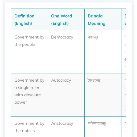
Definition
One Word
Bangla
Exam
(English)
(English)
Meaning
Sente
Government by
Democracy
গণতন্ত্র
“In a
the people
democ
citize
elect t
leader
Government by
Autocracy
স্বৈরতন্ত্র
“Unde
a single ruler
autocr
with absolute
ruler r
power
listens
public
Government by
Aristocracy
অভিজাততন্ত্র
“Histor
the nobles
aristo