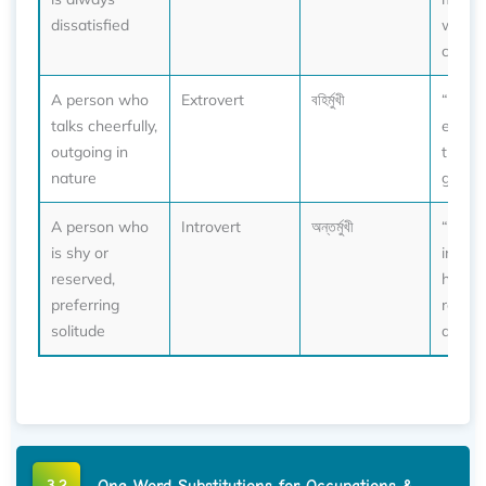
dissatisfied
who c
consta
A person who
Extrovert
বহির্মুখী
“Bein
talks cheerfully,
extrov
outgoing in
thrives
nature
gather
A person who
Introvert
অন্তর্মুখী
“She’s
is shy or
introve
reserved,
happi
preferring
readin
solitude
at hom