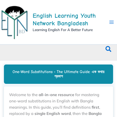
Skip
to
English Learning Youth
content
Network Bangladesh
Learning English For A Better Future
Sea
One-Word Substitutions - The Ultimate Guide: এক কথায়
প্রকাশ
Welcome to the
all-in-one resource
for mastering
one-word substitutions in English with Bangla
meanings. In this guide, you’ll find definitions
first
,
replaced by a
single English word
, then the
Bangla