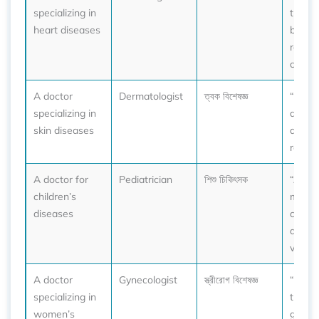
specializing in
traini
heart diseases
becam
renow
cardiol
A doctor
Dermatologist
ত্বক বিশেষজ্ঞ
“I con
specializing in
dermat
skin diseases
about
rash.”
A doctor for
Pediatrician
শিশু চিকিৎসক
“A ped
children’s
monito
diseases
child’
and
vaccin
A doctor
Gynecologist
স্ত্রীরোগ বিশেষজ্ঞ
“She v
specializing in
the
women’s
gyneco