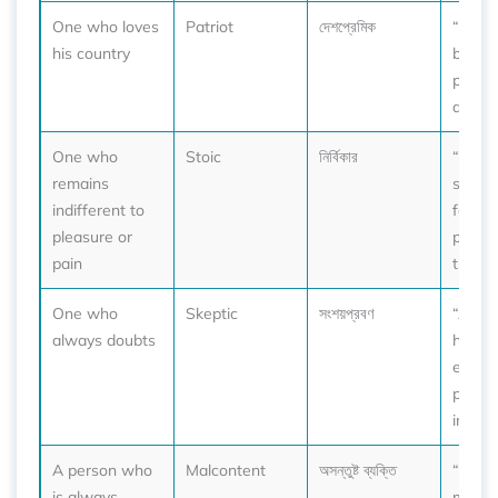
One who loves
Patriot
দেশপ্রেমিক
“He f
his country
bravel
provin
a true 
One who
Stoic
নির্বিকার
“She 
remains
stoic i
indifferent to
face o
pleasure or
perso
pain
traged
One who
Skeptic
সংশয়প্রবণ
“As a 
always doubts
he que
every
piece 
inform
A person who
Malcontent
অসন্তুষ্ট ব্যক্তি
“He’s 
is always
malco