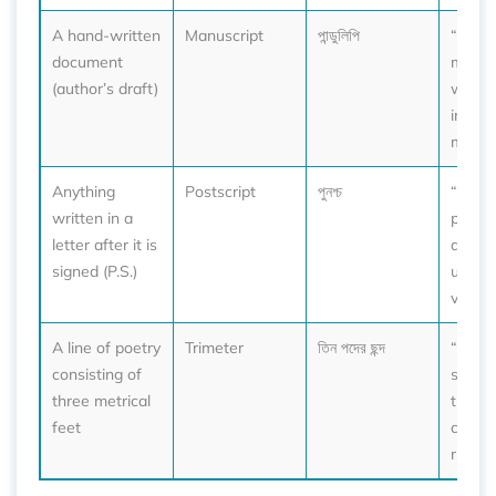
A hand-written
Manuscript
পান্ডুলিপি
“The a
document
manus
(author’s draft)
was p
in the
museu
Anything
Postscript
পুনশ্চ
“She 
written in a
postsc
letter after it is
about
signed (P.S.)
upcom
visit.”
A line of poetry
Trimeter
তিন পদের ছন্দ
“Engli
consisting of
somet
three metrical
trimet
feet
create
rhythm