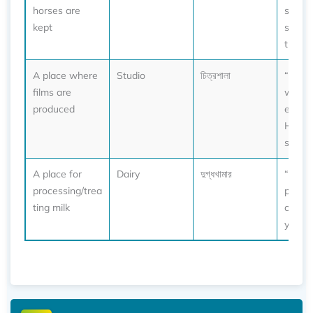
horses are
sleeps
kept
stable
the ba
A place where
Studio
চিত্রশালা
“The 
films are
was s
produced
entirel
Holly
studio
A place for
Dairy
দুগ্ধখামার
“This 
processing/trea
produ
ting milk
chees
yogurt 