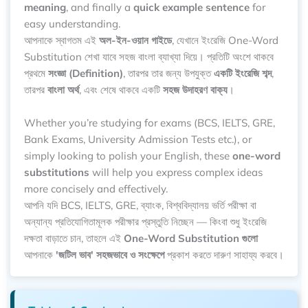
meaning
, and finally a
quick example sentence
for
easy understanding.
আপনাকে স্বাগতম এই
অল-ইন-ওয়ান গাইডে
, যেখানে ইংরেজি One-Word
Substitution শেখা যাবে সহজ বাংলা ব্যাখ্যা দিয়ে। প্রতিটি অংশে থাকবে
প্রথমে
সংজ্ঞা (Definition)
, তারপর তার জন্য উপযুক্ত
একটি ইংরেজি শব্দ
,
তারপর
বাংলা অর্থ
, এবং শেষে থাকবে একটি
সহজ উদাহরণ বাক্য
।
Whether you’re studying for exams (BCS, IELTS, GRE,
Bank Exams, University Admission Tests etc.), or
simply looking to polish your English, these
one-word
substitutions
will help you express complex ideas
more concisely and effectively.
আপনি যদি BCS, IELTS, GRE, ব্যাংক, বিশ্ববিদ্যালয় ভর্তি পরীক্ষা বা
অন্যান্য প্রতিযোগিতামূলক পরীক্ষার প্রস্তুতি নিচ্ছেন — কিংবা শুধু ইংরেজি
দক্ষতা বাড়াতে চান, তাহলে এই
One-Word Substitution গুলো
আপনাকে
'জটিল ভাব' সহজভাবে ও সংক্ষেপে
প্রকাশ করতে দারুণ সাহায্য করবে।