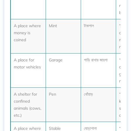
near t
border
A place where
Mint
টাকশাল
“All of
money is
curren
coined
minted
nation
A place for
Garage
গাড়ি রাখার জায়গা
“He pa
motor vehicles
car in
garag
night.”
A shelter for
Pen
খোঁয়াড়
“The 
confined
keeps
animals (cows,
safe i
etc.)
at nigh
A place where
Stable
ঘোড়াশালা
“Her 