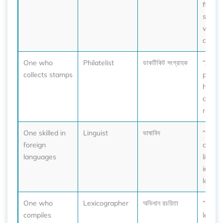
fishm
stocks 
with f
catch.
One who
Philatelist
ডাকটিকিট সংগ্রাহক
“As a
collects stamps
philate
has a 
collec
rare s
One skilled in
Linguist
ভাষাবিদ
“Our 
foreign
collea
languages
linguis
in five
langua
One who
Lexicographer
অভিধান রচয়িতা
“The
compiles
lexico