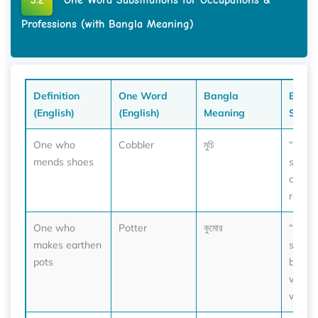
3.2
One Word Substitutions for Occupations &
Professions (with Bangla Meaning)
Definition
One Word
Bangla
Exam
(English)
(English)
Meaning
Sente
One who
Cobbler
মুচি
“I too
mends shoes
sandal
cobble
repair.
One who
Potter
কুমোর
“The p
makes earthen
shape
pots
beauti
vase o
wheel.