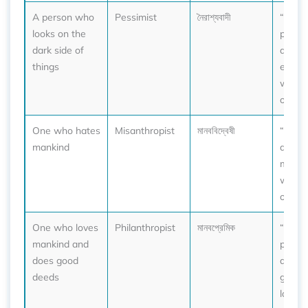
A person who
Pessimist
নৈরাশ্যবাদী
“She’s
looks on the
pessi
dark side of
alway
things
expect
worst
outco
One who hates
Misanthropist
মানববিদ্বেষী
“He li
mankind
alone,
misant
with n
or fami
One who loves
Philanthropist
মানবপ্রেমিক
“The
mankind and
philan
does good
donat
deeds
genero
local c