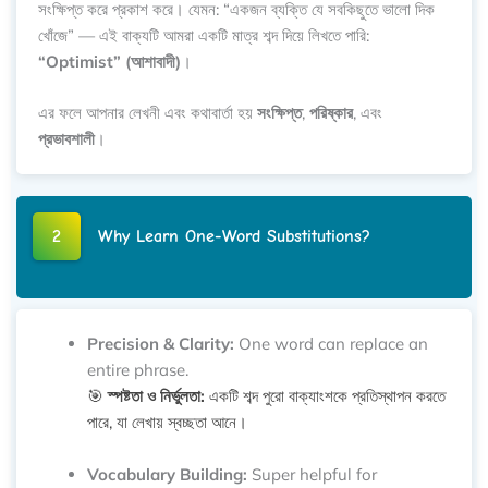
সংক্ষিপ্ত করে প্রকাশ করে। যেমন: “একজন ব্যক্তি যে সবকিছুতে ভালো দিক
খোঁজে” — এই বাক্যটি আমরা একটি মাত্র শব্দ দিয়ে লিখতে পারি:
“Optimist” (আশাবাদী)
।
এর ফলে আপনার লেখনী এবং কথাবার্তা হয়
সংক্ষিপ্ত
,
পরিষ্কার
, এবং
প্রভাবশালী
।
2
Why Learn One-Word Substitutions?
Precision & Clarity:
One word can replace an
entire phrase.
🎯
স্পষ্টতা ও নির্ভুলতা:
একটি শব্দ পুরো বাক্যাংশকে প্রতিস্থাপন করতে
পারে, যা লেখায় স্বচ্ছতা আনে।
Vocabulary Building:
Super helpful for