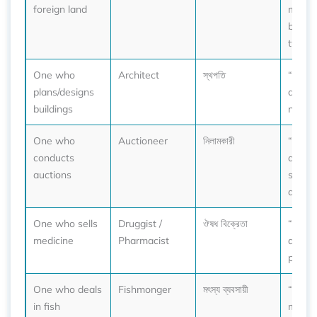
foreign land
meeti
betwe
two na
One who
Architect
স্থপতি
“She’s
plans/designs
archit
buildings
new ci
One who
Auctioneer
নিলামকারী
“The
conducts
auctio
auctions
starte
at $1,
One who sells
Druggist /
ঔষধ বিক্রেতা
“He a
medicine
Pharmacist
druggi
painkil
One who deals
Fishmonger
মৎস্য ব্যবসায়ী
“Every
in fish
mornin