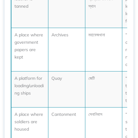
tanned
স্থান
leathe
local 
factory
A place where
Archives
মহাফেজখানা
“You c
government
old his
papers are
record
kept
nation
archiv
A platform for
Quay
জেটি
“We ar
loading/unloadi
the qu
ng ships
time t
the fer
A place where
Cantonment
সেনানিবাস
“He w
soldiers are
statio
housed
the
canto