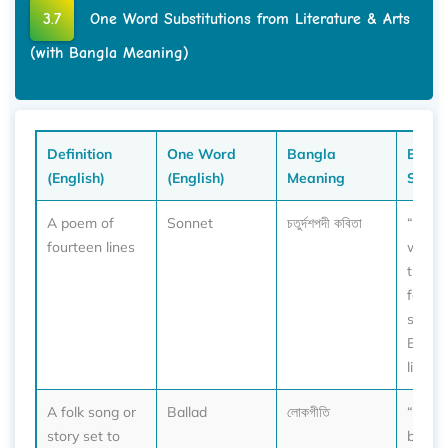
3.7
One Word Substitutions from Literature & Arts
(with Bangla Meaning)
Definition
One Word
Bangla
Exam
(English)
(English)
Meaning
Sente
A poem of
Sonnet
চতুর্দশপদী কবিতা
“Shak
fourteen lines
wrote
the m
famou
sonnet
Englis
literat
A folk song or
Ballad
লোকগীতি
“This 
story set to
ballad