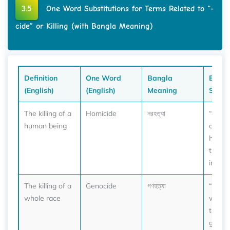
3.5
One Word Substitutions for Terms Related to “-
cide” or Killing (with Bangla Meaning)
Definition
One Word
Bangla
Exam
(English)
(English)
Meaning
Sente
The killing of a
Homicide
নরহত্যা
“He w
human being
charg
homici
the
invest
The killing of a
Genocide
গণহত্যা
“Histo
whole race
witne
tragic
genoci