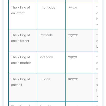
The killing of
Infanticide
শিশুহত্যা
“Infant
an infant
consid
heino
worldw
The killing of
Patricide
পিতৃহত্যা
“Patri
one’s father
cases 
but sh
The killing of
Matricide
মাতৃহত্যা
“The 
one’s mother
charg
matric
The killing of
Suicide
আত্মহত্যা
“Menta
oneself
suppo
help p
suicide