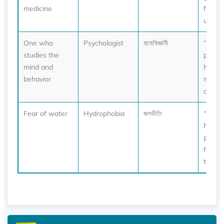
medicine
for a 
up.”
One who
Psychologist
মনোবিজ্ঞানী
“Talki
studies the
psycho
mind and
helped
behavior
mana
anxiet
Fear of water
Hydrophobia
জলভীতি
“Her
hydro
preve
from l
to swi