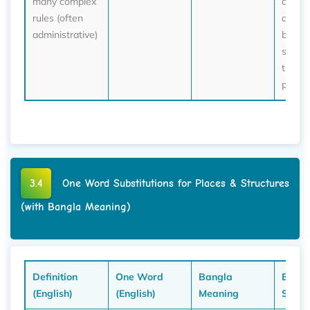
many complex
compl
rules (often
about
administrative)
burea
slowi
the ap
proces
3.4
One Word Substitutions for Places & Structures
(with Bangla Meaning)
Definition
One Word
Bangla
Exam
(English)
(English)
Meaning
Sente