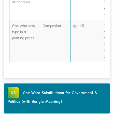
dictionaries
added
slang 
latest 
One who sets
Compositor
মুদ্রণ কর্মী
“The
type in a
compo
printing press
carefu
aligne
letter 
printin
3.3
One Word Substitutions for Government &
Politics (with Bangla Meaning)