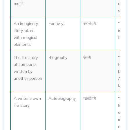
music
a trag
story.”
An imaginary
Fantasy
কল্পকাহিনী
“Harry
story, often
is a p
with magical
fantas
elements
The life story
Biography
জীবনী
“I rea
of someone,
fascin
written by
biogra
another person
Abra
Lincol
A writer’s own
Autobiography
আত্মজীবনী
“Nels
life story
Mande
autob
is an i
read.”