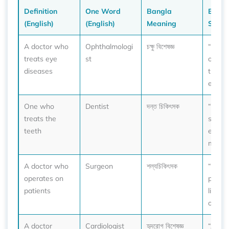
Definition
One Word
Bangla
Exam
(English)
(English)
Meaning
Sente
A doctor who
Ophthalmologi
চক্ষু বিশেষজ্ঞ
“I visi
treats eye
st
ophth
diseases
t for 
exam.
One who
Dentist
দন্ত চিকিৎসক
“You 
treats the
see th
teeth
every 
month
A doctor who
Surgeon
শল্যচিকিৎসক
“The 
operates on
perfo
patients
life-s
operat
A doctor
Cardiologist
হৃদরোগ বিশেষজ্ঞ
“After