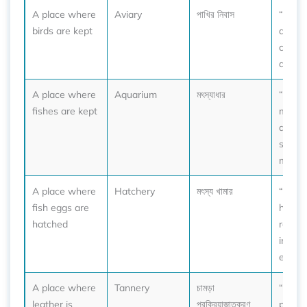
A place where
Aviary
পাখির নিবাস
“The z
birds are kept
aviary
colorf
and p
A place where
Aquarium
মৎস্যাধার
“We vi
fishes are kept
massi
aquar
see ex
marine 
A place where
Hatchery
মৎস্য খামার
“The 
fish eggs are
hatch
hatched
releas
into th
each s
A place where
Tannery
চামড়া
“The 
leather is
প্রক্রিয়াজাতকরণ
produ