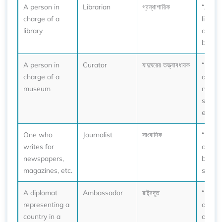
A person in
Librarian
গ্রন্থাগারিক
“Ask t
charge of a
librari
library
can r
book.”
A person in
Curator
যাদুঘরের তত্ত্বাবধায়ক
“The c
charge of a
organi
museum
new a
sculpt
exhibit
One who
Journalist
সাংবাদিক
“The j
writes for
cover
newspapers,
break
magazines, etc.
story.”
A diplomat
Ambassador
রাষ্ট্রদূত
“The
representing a
ambas
country in a
arran