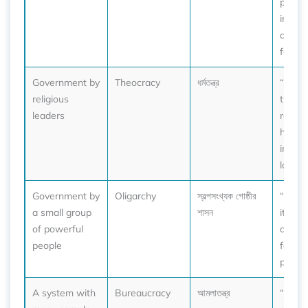
place
in the
a priv
few.”
Government by
Theocracy
ধর্মতন্ত্র
“In a
religious
theocr
leaders
religi
heavil
influe
laws.”
Government by
Oligarchy
স্বল্পসংখ্যক গোষ্ঠীর
“Critic
a small group
শাসন
it an 
of powerful
as onl
people
famili
power
A system with
Bureaucracy
আমলাতন্ত্র
“He