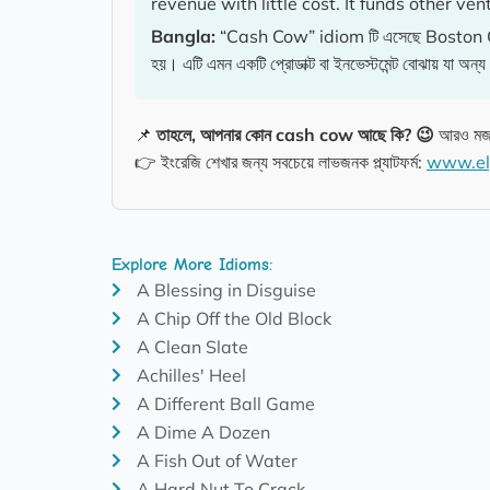
revenue with little cost. It funds other ven
Bangla:
“Cash Cow” idiom টি এসেছে Boston Cons
হয়। এটি এমন একটি প্রোডাক্ট বা ইনভেস্টমেন্ট বোঝায় যা অন্য 
📌
তাহলে, আপনার কোন cash cow আছে কি? 😉
আরও মজ
👉 ইংরেজি শেখার জন্য সবচেয়ে লাভজনক প্ল্যাটফর্ম:
www.el
Explore More Idioms:
A Blessing in Disguise
A Chip Off the Old Block
A Clean Slate
Achilles' Heel
A Different Ball Game
A Dime A Dozen
A Fish Out of Water
A Hard Nut To Crack