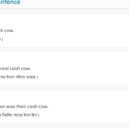
entence
sh cow.
ৎস।
real cash cow.
াভের উৎসে পরিণত হয়েছে।
ion was their cash cow.
র নিয়মিত লাভের উৎস ছিল।