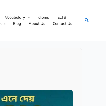
Vocabulary
Idioms
IELTS
Search
uiz
Blog
About Us
Contact Us