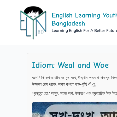
Skip
to
English Learning Yout
content
Bangladesh
Learning English For A Better Futur
Idiom: Weal and Woe
আপনি কি কখনো জীবনের সুখ-দুঃখ, উত্থান-পতন বা সাফল্য-বিফল
উজ্জ্বল রোদ থাকে, আবার কখনো ঝড়-বৃষ্টি! 🌞⛈️
প্রস্তুত তো? আসুন, সহজ অর্থ, উদাহরণ এবং ব্যবহারিক দিক নিয়ে