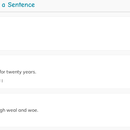
 a Sentence
or twenty years.
েন।
ough weal and woe.
।