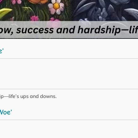
e'
ip—life’s ups and downs.
Woe'