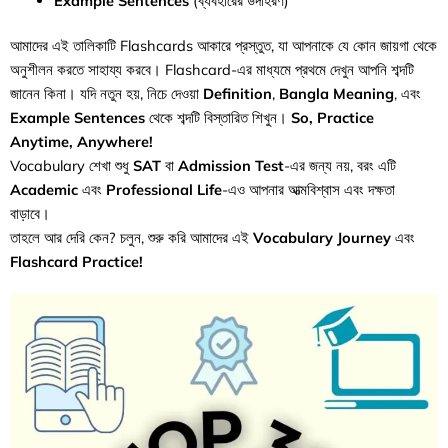
Example Sentences
(ব্যবহারের উদাহরণ)
আমাদের এই তালিকাটি Flashcards আকারে প্রস্তুত, যা আপনাকে
যে কোন জায়গা থেকে
অনুশীলন করতে সাহায্য করবে।
Flashcard-এর মাধ্যমে প্রথমে দেখুন আপনি শব্দটি
জানেন কিনা। যদি নতুন হয়, নিচে দেওয়া
Definition
,
Bangla Meaning
, এবং
Example Sentences
থেকে শব্দটি বিস্তারিত শিখুন।
So,
Practice
Anytime, Anywhere!
Vocabulary শেখা শুধু
SAT
বা
Admission Test
-এর জন্য নয়, বরং এটি
Academic
এবং
Professional Life
-এও আপনার আত্মবিশ্বাস এবং দক্ষতা
বাড়াবে।
তাহলে আর দেরি কেন? চলুন, শুরু করি আমাদের এই
Vocabulary Journey
এবং
Flashcard Practice!