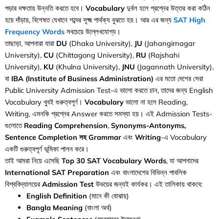
পড়ার দক্ষতায় উন্নতি করতে হবে।
Vocabulary
দুর্বল হলে প্রশ্নের উত্তর করা কঠিন
হয়ে দাঁড়ায়, বিশেষত যেখানে শব্দের সূক্ষ্ম পার্থক্য বুঝতে হয়। আর এর জন্য
SAT High
Frequency Words
সবচেয়ে উল্লেখযোগ্য।
তাছাড়া, আপনারা যারা
DU
(Dhaka University),
JU
(Jahangirnagar
University),
CU
(Chittagong University),
RU
(Rajshahi
University),
KU
(Khulna University),
JNU
(Jagannath University),
বা
IBA (Institute of Business Administration)
এর মতো দেশের সেরা
Public University Admission Test-এ ভালো করতে চান, তাদের জন্য English
Vocabulary খুবই গুরুত্বপূর্ণ।
Vocabulary
ভালো না হলে Reading,
Writing, এমনকি প্রশ্নের Answer করতে সমস্যা হয়। এই Admission Tests-
গুলোতে
Reading Comprehension
,
Synonyms-Antonyms,
Sentence Completion সহ
Grammar
এবং
Writing
-এ Vocabulary
একটি গুরুত্বপূর্ণ ভূমিকা পালন করে।
তাই আমরা নিয়ে এসেছি
Top 30 SAT Vocabulary Words
, যা আপনাদের
International SAT Preparation
এবং বাংলাদেশের বিভিন্ন পাবলিক
বিশ্ববিদ্যালয়ের
Admission Test
উভয়ের জন্যই কার্যকর। এই তালিকায় থাকবে:
English Definition
(মানে কী বোঝায়)
Bangla Meaning
(বাংলা অর্থ)