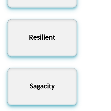
Resilient
দৃঢ়
প্রজ্ঞা, বিচক্ষণতা
Sagacity