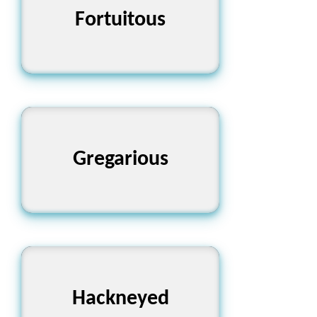
সৌভাগ্যক্রমে ঘটিত
Fortuitous
Gregarious
মিশুক
গতানুগতিক বা নীরস
Hackneyed