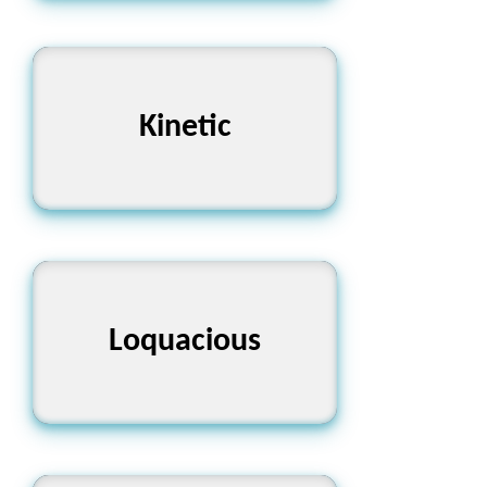
গতিসম্পর্কিত
Kinetic
Loquacious
বাকপটু