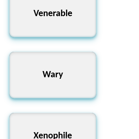
Venerable
সম্মানিত
Wary
সাবধানী
বিদেশী সংস্কৃতি অনুরাগী
Xenophile