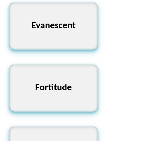
Evanescent
ক্ষণস্থায়ী
Fortitude
সহনশীলতা