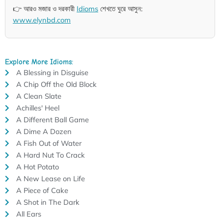
👉 আরও মজার ও দরকারী
Idioms
শেখতে ঘুরে আসুন:
www.elynbd.com
Explore More Idioms:
A Blessing in Disguise
A Chip Off the Old Block
A Clean Slate
Achilles' Heel
A Different Ball Game
A Dime A Dozen
A Fish Out of Water
A Hard Nut To Crack
A Hot Potato
A New Lease on Life
A Piece of Cake
A Shot in The Dark
All Ears