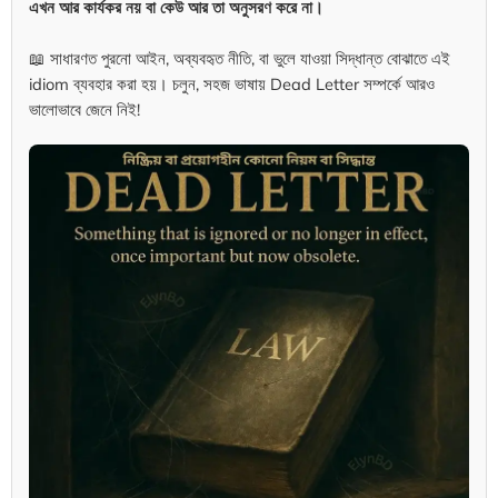
এখন আর কার্যকর নয় বা কেউ আর তা অনুসরণ করে না।
📖 সাধারণত পুরনো আইন, অব্যবহৃত নীতি, বা ভুলে যাওয়া সিদ্ধান্ত বোঝাতে এই
idiom ব্যবহার করা হয়। চলুন, সহজ ভাষায় Dead Letter সম্পর্কে আরও
ভালোভাবে জেনে নিই!