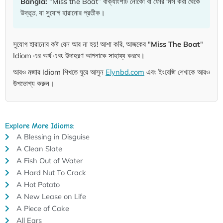
Bangla:
“Miss the Boat” বাক্যাংশটি নৌকো বা ফেরি মিস করা থেকে
উদ্ভূত, যা সুযোগ হারানোর প্রতীক।
সুযোগ হারানোর কষ্ট যেন আর না হয়! আশা করি, আজকের "
Miss The Boat
"
Idiom এর অর্থ এবং উদাহরণ আপনাকে সাহায্য করবে।
আরও মজার Idiom শিখতে ঘুরে আসুন
Elynbd.com
এবং ইংরেজি শেখাকে আরও
উপভোগ্য করুন।
Explore More Idioms:
A Blessing in Disguise
A Clean Slate
A Fish Out of Water
A Hard Nut To Crack
A Hot Potato
A New Lease on Life
A Piece of Cake
All Ears