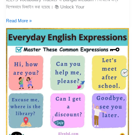
বিশেষভাবে ডিজাইন করা হয়েছে। 📚 Unlock Your
Read More »
Mastering
Everyday
English
Expressions:
A
Comprehensive
Guide
for
Bangla
Medium
Students
in
Common
Situations