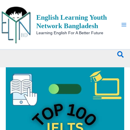
Skip
to
English Learning Youth
content
Network Bangladesh
Learning English For A Better Future
Sea
Top
100
English
Phrases
for
IELTS:
A
Must-
Have