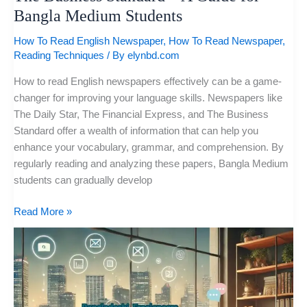
Medium
Bangla Medium Students
Students
How To Read English Newspaper
,
How To Read Newspaper
,
Reading Techniques
/ By
elynbd.com
How to read English newspapers effectively can be a game-
changer for improving your language skills. Newspapers like
The Daily Star, The Financial Express, and The Business
Standard offer a wealth of information that can help you
enhance your vocabulary, grammar, and comprehension. By
regularly reading and analyzing these papers, Bangla Medium
students can gradually develop
Read More »
Essential
Communication
Tips
for
Bangladeshi