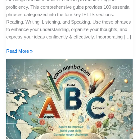
proficiency. This comprehensive guide provides 100 essential
phrases categorized into the four key IELTS sections:
Reading, Writing, Listening, and Speaking. Use these phrases
to enhance your understanding, organize your thoughts, and
express your ideas confidently & effectively. Incorporating […]
Read More »
Boost
Your
IELTS
Prep
with
This
Interactive
IELTS
Vocabulary
Tracker