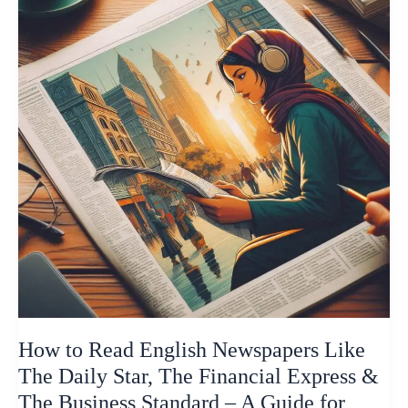
English
Newspapers
Like
The
Daily
Star,
The
Financial
Express
&
The
Business
Standard
–
A
How to Read English Newspapers Like
Guide
for
The Daily Star, The Financial Express &
Bangla
The Business Standard – A Guide for