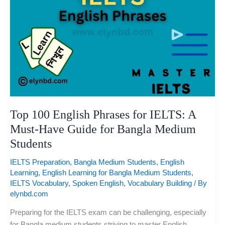
Guide
for
Bangla
Medium
Students
Top 100 English Phrases for IELTS: A
Must-Have Guide for Bangla Medium
Students
IELTS Preparation
,
Bangla Medium Students
,
English
Learning
,
English Learning for Bangla Medium Students
,
IELTS Vocabulary
,
Spoken English
,
Vocabulary Building
/ By
elynbd.com
Preparing for the IELTS exam can be challenging, especially
for Bangla medium students striving to master English