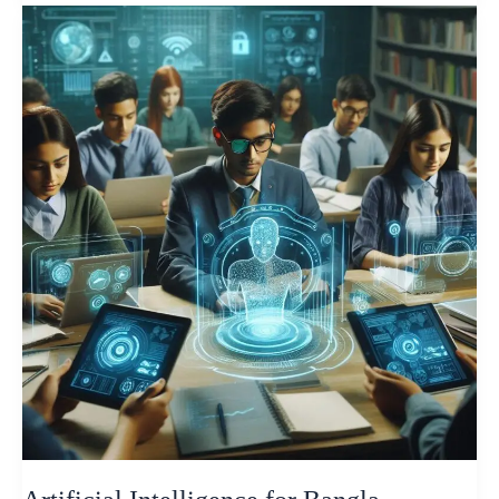
Artificial
Intelligence
for
Bangla
Medium
Students:
5
Powerful
Ways
to
Boost
Learning