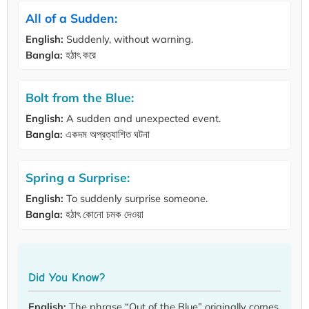
All of a Sudden:
English:
Suddenly, without warning.
Bangla:
হঠাৎ করে
Bolt from the Blue:
English:
A sudden and unexpected event.
Bangla:
একদম অপ্রত্যাশিত ঘটনা
Spring a Surprise:
English:
To suddenly surprise someone.
Bangla:
হঠাৎ কোনো চমক দেওয়া
Did You Know?
English:
The phrase “Out of the Blue” originally comes