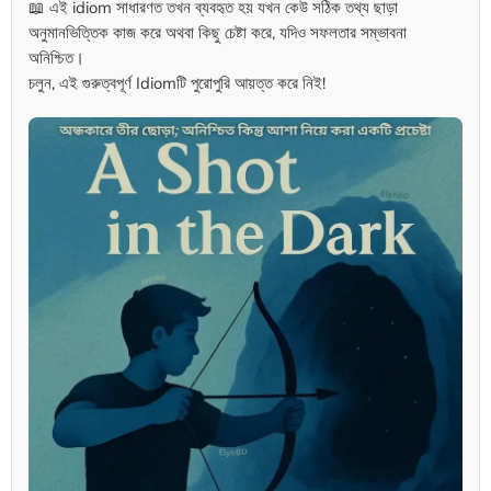
📖 এই idiom সাধারণত তখন ব্যবহৃত হয় যখন কেউ সঠিক তথ্য ছাড়া
অনুমানভিত্তিক কাজ করে অথবা কিছু চেষ্টা করে, যদিও সফলতার সম্ভাবনা
অনিশ্চিত।
চলুন, এই গুরুত্বপূর্ণ Idiomটি পুরোপুরি আয়ত্ত করে নিই!