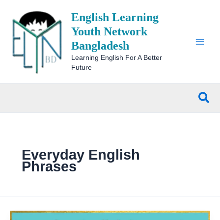
Skip
English Learning
to
content
Youth Network
Bangladesh
Learning English For A Better
Future
Sea
Everyday English
Phrases
Mastering