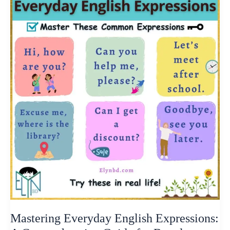
Everyday
English
Expressions:
A
Comprehensive
Guide
for
Bangla
Medium
Students
in
Common
Situations
Mastering Everyday English Expressions: