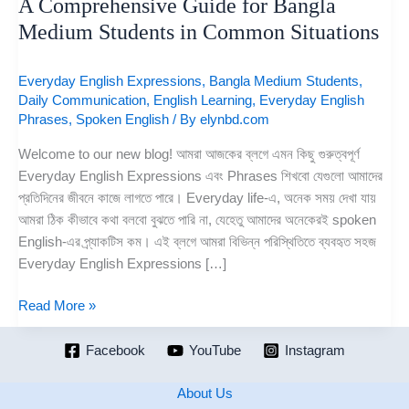
A Comprehensive Guide for Bangla
Medium Students in Common Situations
Everyday English Expressions
,
Bangla Medium Students
,
Daily Communication
,
English Learning
,
Everyday English
Phrases
,
Spoken English
/ By
elynbd.com
Welcome to our new blog! আমরা আজকের ব্লগে এমন কিছু গুরুত্বপূর্ণ
Everyday English Expressions এবং Phrases শিখবো যেগুলো আমাদের
প্রতিদিনের জীবনে কাজে লাগতে পারে। Everyday life-এ, অনেক সময় দেখা যায়
আমরা ঠিক কীভাবে কথা বলবো বুঝতে পারি না, যেহেতু আমাদের অনেকেরই spoken
English-এর প্র্যাকটিস কম। এই ব্লগে আমরা বিভিন্ন পরিস্থিতিতে ব্যবহৃত সহজ
Everyday English Expressions […]
Read More »
Facebook
YouTube
Instagram
About Us